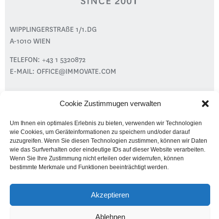
WIPPLINGERSTRAßE 1/1.DG
A-1010 WIEN
TELEFON:
+43 1 5320872
E-MAIL:
OFFICE@IMMOVATE.COM
Cookie Zustimmugen verwalten
PROJEKTE
LEISTUNGEN
Um Ihnen ein optimales Erlebnis zu bieten, verwenden wir Technologien
ÜBER UNS
wie Cookies, um Geräteinformationen zu speichern und/oder darauf
zuzugreifen. Wenn Sie diesen Technologien zustimmen, können wir Daten
PRESSE
wie das Surfverhalten oder eindeutige IDs auf dieser Website verarbeiten.
KONTAKT
Wenn Sie Ihre Zustimmung nicht erteilen oder widerrufen, können
bestimmte Merkmale und Funktionen beeinträchtigt werden.
© IMMOVATE REALITA GMBH
Akzeptieren
IMPRESSUM
|
DATENSCHUTZ
|
DISCLAIMER
Ablehnen