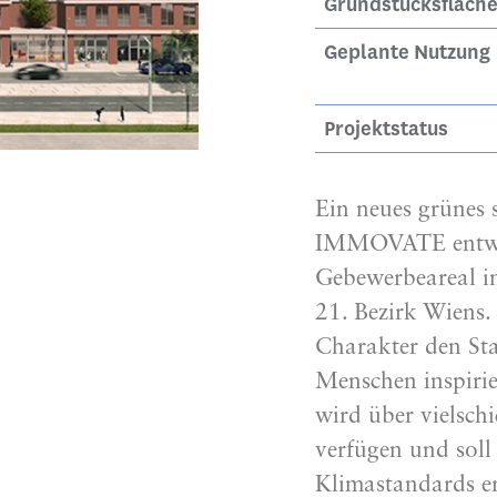
Grundstücksfläch
Geplante Nutzung
Projektstatus
Ein neues grünes 
IMMOVATE entwic
Gebewerbeareal i
21. Bezirk Wiens.
Charakter den St
Menschen inspirie
wird über vielsch
verfügen und soll
Klimastandards er