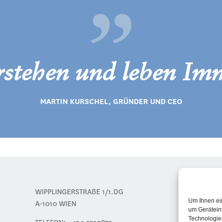
rstehen und leben Imm
MARTIN KURSCHEL, GRÜNDER UND CEO
PROJ
WIPPLINGERSTRAßE 1/1.DG
Um Ihnen ei
LEIS
A-1010 WIEN
um Gerätein
ÜBER
Technologie