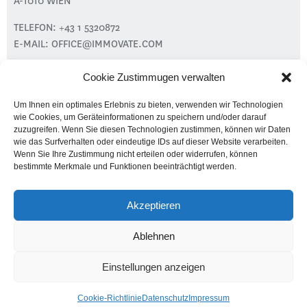
A-1010 WIEN
TELEFON:
+43 1 5320872
E-MAIL:
OFFICE@IMMOVATE.COM
Cookie Zustimmugen verwalten
PROJEKTE
Um Ihnen ein optimales Erlebnis zu bieten, verwenden wir Technologien
LEISTUNGEN
wie Cookies, um Geräteinformationen zu speichern und/oder darauf
ÜBER UNS
zuzugreifen. Wenn Sie diesen Technologien zustimmen, können wir Daten
wie das Surfverhalten oder eindeutige IDs auf dieser Website verarbeiten.
PRESSE
Wenn Sie Ihre Zustimmung nicht erteilen oder widerrufen, können
KONTAKT
bestimmte Merkmale und Funktionen beeinträchtigt werden.
© IMMOVATE REALITA GMBH
Akzeptieren
Ablehnen
IMPRESSUM
|
DATENSCHUTZ
|
DISCLAIMER
Einstellungen anzeigen
Cookie-Richtlinie
Datenschutz
Impressum