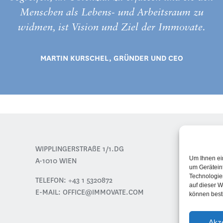
Menschen als Lebens- und Arbeitsraum zu
widmen, ist Vision und Ziel der Immovate.
MARTIN KURSCHEL, GRÜNDER UND CEO
PROJ
WIPPLINGERSTRAßE 1/1.DG
LEIS
Um Ihnen ei
A-1010 WIEN
um Gerätein
ÜBER
Technologie
TELEFON:
+43 1 5320872
PRES
auf dieser W
E-MAIL:
OFFICE@IMMOVATE.COM
können best
KONT
Akze