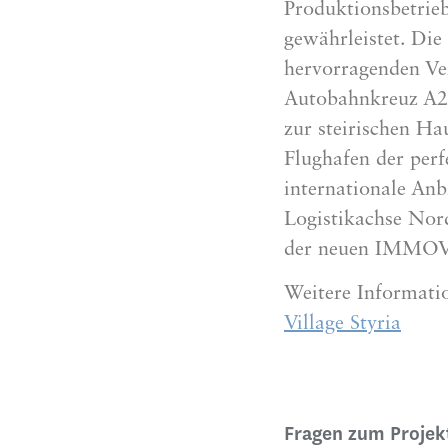
Produktionsbetrie
gewährleistet. Die
hervorragenden V
Autobahnkreuz A2
zur steirischen H
Flughafen der perf
internationale An
Logistikachse Nor
der neuen IMMOV
Weitere Informati
Village Styria
Fragen zum Projekt