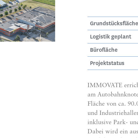
Grundstücksfläch
Logistik geplant
Bürofläche
Projektstatus
IMMOVATE erricht
am Autobahnknoten
Fläche von ca. 90.
und Industriehall
inklusive Park- u
Dabei wird ein au