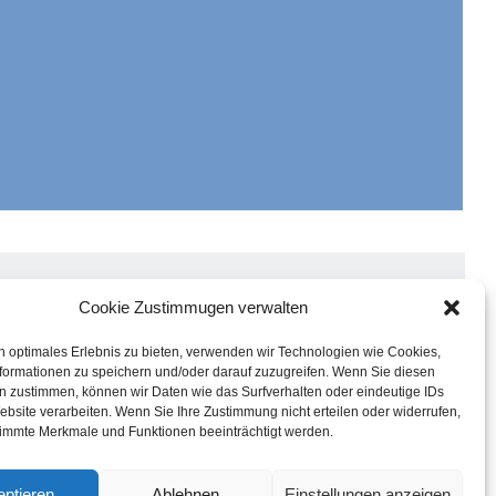
Cookie Zustimmugen verwalten
EKTE
TUNGEN
n optimales Erlebnis zu bieten, verwenden wir Technologien wie Cookies,
formationen zu speichern und/oder darauf zuzugreifen. Wenn Sie diesen
 UNS
n zustimmen, können wir Daten wie das Surfverhalten oder eindeutige IDs
SE
ebsite verarbeiten. Wenn Sie Ihre Zustimmung nicht erteilen oder widerrufen,
immte Merkmale und Funktionen beeinträchtigt werden.
AKT
ptieren
Ablehnen
Einstellungen anzeigen