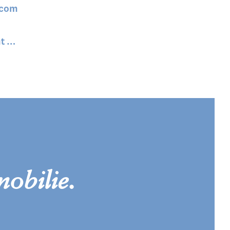
.com
ht …
obilie.