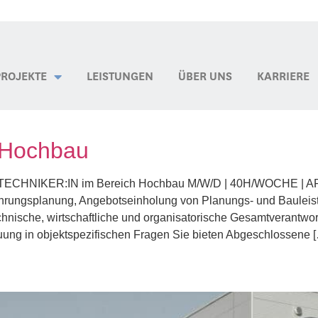
PROJEKTE
LEISTUNGEN
ÜBER UNS
KARRIERE
h Hochbau
u TECHNIKER:IN im Bereich Hochbau M/W/D | 40H/WOCHE | A
ührungs­planung, Angebotseinholung von Planungs- und Baulei
hnische, wirtschaftliche und organisatorische Gesamtverantw
ung in objektspezifischen Fragen Sie bieten Abgeschlossene 